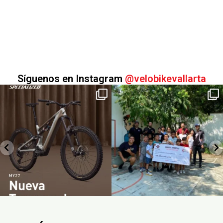
Síguenos en Instagram
@velobikevallarta
La Nueva Temporada
Sumar también es una
comienza ahora.
forma de transformar
...
Conoce la
...
22
2
3
0